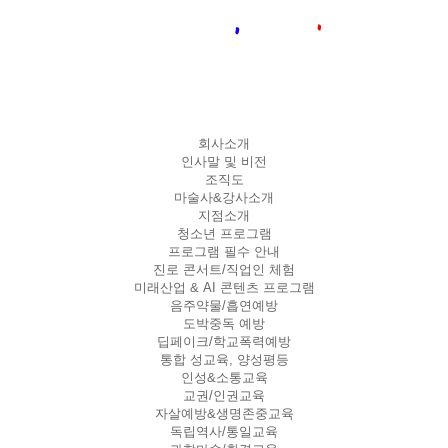
회사소개
인사말 및 비전
조직도
마술사&강사소개
지점소개
청소년 프로그램
프로그램 필수 안내
진로 콘서트/직업인 체험
미래산업 & AI 콘텐츠 프로그램
음주약물/흡연예방
도박중독 예방
딥페이크/학교폭력예방
통합 성교육, 양성평등
인성&소통교육
교권/인권교육
자살예방&생명존중교육
독립역사/통일교육