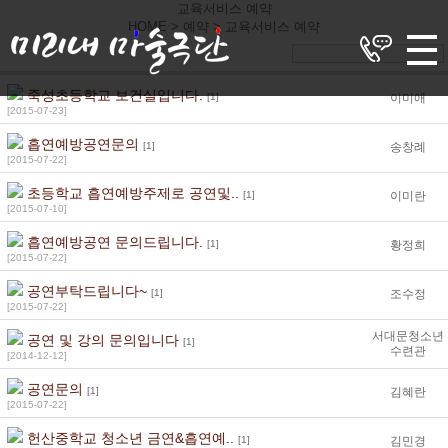
교육서비스 예약
HOME > 예약 >
교육서비스 예약
죽성초등학교 보건실입니다.
[1]
이미애
[2015-07-23]
흡연예방공연문의
[1]
송창례
[2015-07-22]
초등학교 흡연예방주제로 공연및..
[1]
이미란
[2015-07-10]
흡연예방공연 문의드립니다.
[1]
황정희
[2015-07-22]
공연부탁드립니다~
[1]
조수정
[2015-07-22]
서대문청소년
공연 및 강의 문의입니다
[1]
수련관
[2014-12-12]
공연문의
[1]
김혜란
[2015-07-22]
헌산중학교 청소년 금연&흡연예..
[1]
김민경