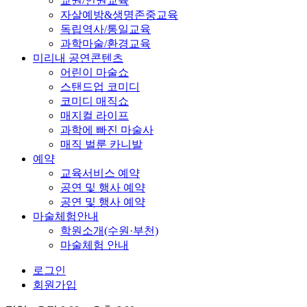
교권/인권교육
자살예방&생명존중교육
독립역사/통일교육
과학마술/환경교육
미리내 공연콘텐츠
어린이 마술쇼
스탠드업 코미디
코미디 매직쇼
매지컬 라이프
과학에 빠진 마술사
매직 벌룬 카니발
예약
교육서비스 예약
공연 및 행사 예약
공연 및 행사 예약
마술체험안내
학원소개(수원·부천)
마술체험 안내
로그인
회원가입