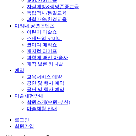
교권/인권교육
자살예방&생명존중교육
독립역사/통일교육
과학마술/환경교육
미리내 공연콘텐츠
어린이 마술쇼
스탠드업 코미디
코미디 매직쇼
매지컬 라이프
과학에 빠진 마술사
매직 벌룬 카니발
예약
교육서비스 예약
공연 및 행사 예약
공연 및 행사 예약
마술체험안내
학원소개(수원·부천)
마술체험 안내
로그인
회원가입