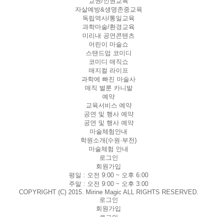
교권/인권교육
자살예방&생명존중교육
독립역사/통일교육
과학마술/환경교육
미리내 공연콘텐츠
어린이 마술쇼
스탠드업 코미디
코미디 매직쇼
매지컬 라이프
과학에 빠진 마술사
매직 벌룬 카니발
예약
교육서비스 예약
공연 및 행사 예약
공연 및 행사 예약
마술체험안내
학원소개(수원·부천)
마술체험 안내
로그인
회원가입
평일 :
오전 9:00 ~ 오후 6:00
주말 :
오전 9:00 ~ 오후 3:00
COPYRIGHT (C) 2015. Mirine Magic ALL RIGHTS RESERVED.
로그인
회원가입