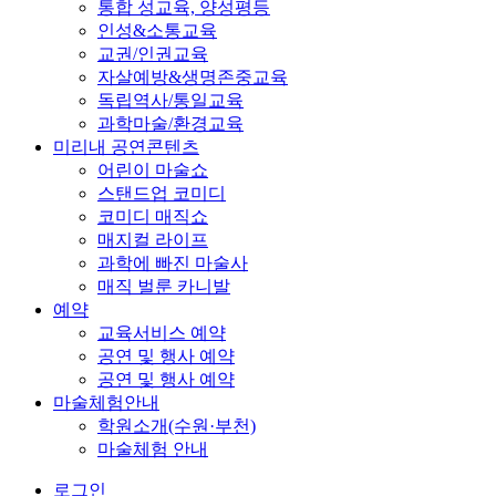
통합 성교육, 양성평등
인성&소통교육
교권/인권교육
자살예방&생명존중교육
독립역사/통일교육
과학마술/환경교육
미리내 공연콘텐츠
어린이 마술쇼
스탠드업 코미디
코미디 매직쇼
매지컬 라이프
과학에 빠진 마술사
매직 벌룬 카니발
예약
교육서비스 예약
공연 및 행사 예약
공연 및 행사 예약
마술체험안내
학원소개(수원·부천)
마술체험 안내
로그인