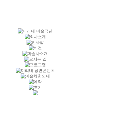
경기도 수원시 정조로 767-8 조정빌
딩 2층 미리내마술극단
( 팔달로 3가 92 2층 미리내마술극
단 )
대표전화 : 031.241.1238~9
COPYRIGHT (C) 2015. Mirine
Magic
ALL RIGHTS RESERVED.