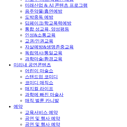
미래산업 & AI 콘텐츠 프로그램
음주약물/흡연예방
도박중독 예방
딥페이크/학교폭력예방
통합 성교육, 양성평등
인성&소통교육
교권/인권교육
자살예방&생명존중교육
독립역사/통일교육
과학마술/환경교육
미리내 공연콘텐츠
어린이 마술쇼
스탠드업 코미디
코미디 매직쇼
매지컬 라이프
과학에 빠진 마술사
매직 벌룬 카니발
예약
교육서비스 예약
공연 및 행사 예약
공연 및 행사 예약