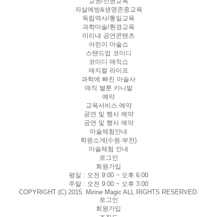
교권/인권교육
자살예방&생명존중교육
독립역사/통일교육
과학마술/환경교육
미리내 공연콘텐츠
어린이 마술쇼
스탠드업 코미디
코미디 매직쇼
매지컬 라이프
과학에 빠진 마술사
매직 벌룬 카니발
예약
교육서비스 예약
공연 및 행사 예약
공연 및 행사 예약
마술체험안내
학원소개(수원·부천)
마술체험 안내
로그인
회원가입
평일 :
오전 9:00 ~ 오후 6:00
주말 :
오전 9:00 ~ 오후 3:00
COPYRIGHT (C) 2015. Mirine Magic ALL RIGHTS RESERVED.
로그인
회원가입