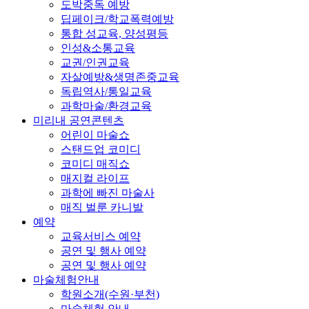
도박중독 예방
딥페이크/학교폭력예방
통합 성교육, 양성평등
인성&소통교육
교권/인권교육
자살예방&생명존중교육
독립역사/통일교육
과학마술/환경교육
미리내 공연콘텐츠
어린이 마술쇼
스탠드업 코미디
코미디 매직쇼
매지컬 라이프
과학에 빠진 마술사
매직 벌룬 카니발
예약
교육서비스 예약
공연 및 행사 예약
공연 및 행사 예약
마술체험안내
학원소개(수원·부천)
마술체험 안내