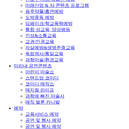
미래산업 & AI 콘텐츠 프로그램
음주약물/흡연예방
도박중독 예방
딥페이크/학교폭력예방
통합 성교육, 양성평등
인성&소통교육
교권/인권교육
자살예방&생명존중교육
독립역사/통일교육
과학마술/환경교육
미리내 공연콘텐츠
어린이 마술쇼
스탠드업 코미디
코미디 매직쇼
매지컬 라이프
과학에 빠진 마술사
매직 벌룬 카니발
예약
교육서비스 예약
공연 및 행사 예약
공연 및 행사 예약