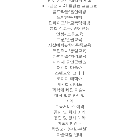
진로 콘서트/직업인 체험
미래산업 & AI 콘텐츠 프로그램
음주약물/흡연예방
도박중독 예방
딥페이크/학교폭력예방
통합 성교육, 양성평등
인성&소통교육
교권/인권교육
자살예방&생명존중교육
독립역사/통일교육
과학마술/환경교육
미리내 공연콘텐츠
어린이 마술쇼
스탠드업 코미디
코미디 매직쇼
매지컬 라이프
과학에 빠진 마술사
매직 벌룬 카니발
예약
교육서비스 예약
공연 및 행사 예약
공연 및 행사 예약
마술체험안내
학원소개(수원·부천)
마술체험 안내