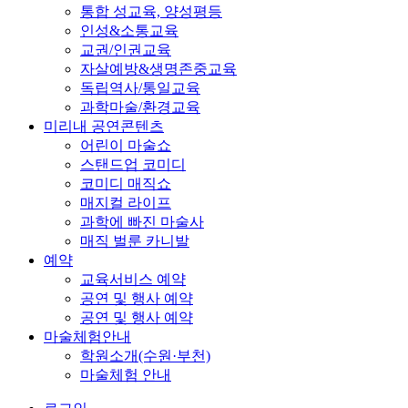
통합 성교육, 양성평등
인성&소통교육
교권/인권교육
자살예방&생명존중교육
독립역사/통일교육
과학마술/환경교육
미리내 공연콘텐츠
어린이 마술쇼
스탠드업 코미디
코미디 매직쇼
매지컬 라이프
과학에 빠진 마술사
매직 벌룬 카니발
예약
교육서비스 예약
공연 및 행사 예약
공연 및 행사 예약
마술체험안내
학원소개(수원·부천)
마술체험 안내