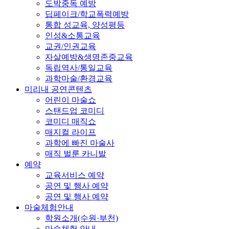
도박중독 예방
딥페이크/학교폭력예방
통합 성교육, 양성평등
인성&소통교육
교권/인권교육
자살예방&생명존중교육
독립역사/통일교육
과학마술/환경교육
미리내 공연콘텐츠
어린이 마술쇼
스탠드업 코미디
코미디 매직쇼
매지컬 라이프
과학에 빠진 마술사
매직 벌룬 카니발
예약
교육서비스 예약
공연 및 행사 예약
공연 및 행사 예약
마술체험안내
학원소개(수원·부천)
마술체험 안내