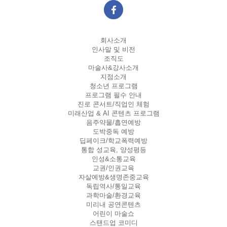
회사소개
인사말 및 비전
조직도
마술사&강사소개
지점소개
청소년 프로그램
프로그램 필수 안내
진로 콘서트/직업인 체험
미래산업 & AI 콘텐츠 프로그램
음주약물/흡연예방
도박중독 예방
딥페이크/학교폭력예방
통합 성교육, 양성평등
인성&소통교육
교권/인권교육
자살예방&생명존중교육
독립역사/통일교육
과학마술/환경교육
미리내 공연콘텐츠
어린이 마술쇼
스탠드업 코미디