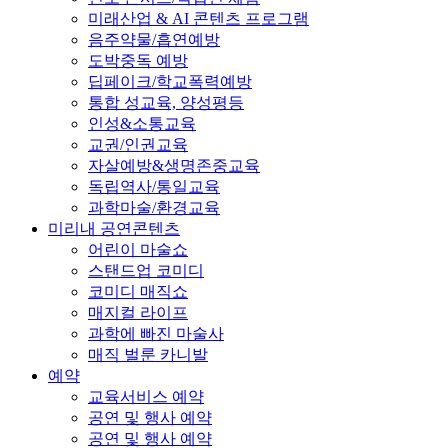
미래산업 & AI 콘텐츠 프로그램
음주약물/흡연예방
도박중독 예방
딥페이크/학교폭력예방
통합 성교육, 양성평등
인성&소통교육
교권/인권교육
자살예방&생명존중교육
독립역사/통일교육
과학마술/환경교육
미리내 공연콘텐츠
어린이 마술쇼
스탠드업 코미디
코미디 매직쇼
매지컬 라이프
과학에 빠진 마술사
매직 벌룬 카니발
예약
교육서비스 예약
공연 및 행사 예약
공연 및 행사 예약