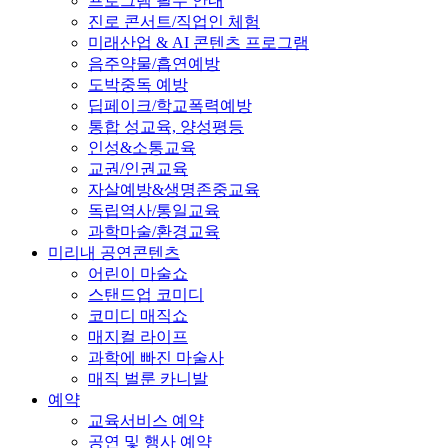
프로그램 필수 안내
진로 콘서트/직업인 체험
미래산업 & AI 콘텐츠 프로그램
음주약물/흡연예방
도박중독 예방
딥페이크/학교폭력예방
통합 성교육, 양성평등
인성&소통교육
교권/인권교육
자살예방&생명존중교육
독립역사/통일교육
과학마술/환경교육
미리내 공연콘텐츠
어린이 마술쇼
스탠드업 코미디
코미디 매직쇼
매지컬 라이프
과학에 빠진 마술사
매직 벌룬 카니발
예약
교육서비스 예약
공연 및 행사 예약