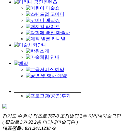
경기도 수원시 정조로 767-8 조정빌딩 2층 미리내마술극단
( 팔달로 3가 92 2층 미리내마술극단 )
대표전화 : 031.241.1238~9