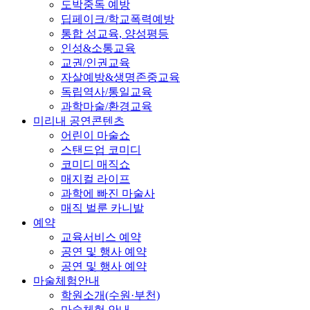
도박중독 예방
딥페이크/학교폭력예방
통합 성교육, 양성평등
인성&소통교육
교권/인권교육
자살예방&생명존중교육
독립역사/통일교육
과학마술/환경교육
미리내 공연콘텐츠
어린이 마술쇼
스탠드업 코미디
코미디 매직쇼
매지컬 라이프
과학에 빠진 마술사
매직 벌룬 카니발
예약
교육서비스 예약
공연 및 행사 예약
공연 및 행사 예약
마술체험안내
학원소개(수원·부천)
마술체험 안내