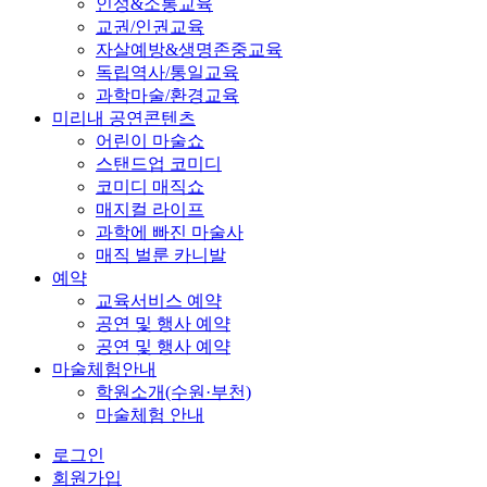
인성&소통교육
교권/인권교육
자살예방&생명존중교육
독립역사/통일교육
과학마술/환경교육
미리내 공연콘텐츠
어린이 마술쇼
스탠드업 코미디
코미디 매직쇼
매지컬 라이프
과학에 빠진 마술사
매직 벌룬 카니발
예약
교육서비스 예약
공연 및 행사 예약
공연 및 행사 예약
마술체험안내
학원소개(수원·부천)
마술체험 안내
로그인
회원가입