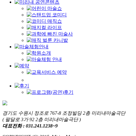
경기도 수원시 정조로 767-8 조정빌딩 2층 미리내마술극단
( 팔달로 3가 92 2층 미리내마술극단 )
대표전화 : 031.241.1238~9