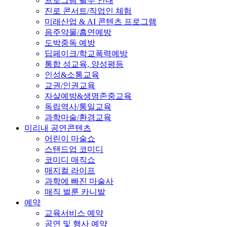
프로그램 필수 안내
진로 콘서트/직업인 체험
미래산업 & AI 콘텐츠 프로그램
음주약물/흡연예방
도박중독 예방
딥페이크/학교폭력예방
통합 성교육, 양성평등
인성&소통교육
교권/인권교육
자살예방&생명존중교육
독립역사/통일교육
과학마술/환경교육
미리내 공연콘텐츠
어린이 마술쇼
스탠드업 코미디
코미디 매직쇼
매지컬 라이프
과학에 빠진 마술사
매직 벌룬 카니발
예약
교육서비스 예약
공연 및 행사 예약