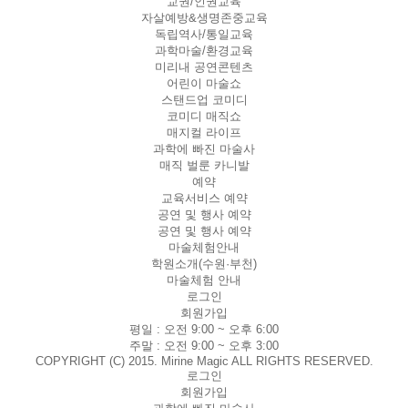
교권/인권교육
자살예방&생명존중교육
독립역사/통일교육
과학마술/환경교육
미리내 공연콘텐츠
어린이 마술쇼
스탠드업 코미디
코미디 매직쇼
매지컬 라이프
과학에 빠진 마술사
매직 벌룬 카니발
예약
교육서비스 예약
공연 및 행사 예약
공연 및 행사 예약
마술체험안내
학원소개(수원·부천)
마술체험 안내
로그인
회원가입
평일 :
오전 9:00 ~ 오후 6:00
주말 :
오전 9:00 ~ 오후 3:00
COPYRIGHT (C) 2015. Mirine Magic ALL RIGHTS RESERVED.
로그인
회원가입