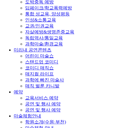
도박중독 예방
딥페이크/학교폭력예방
통합 성교육, 양성평등
인성&소통교육
교권/인권교육
자살예방&생명존중교육
독립역사/통일교육
과학마술/환경교육
미리내 공연콘텐츠
어린이 마술쇼
스탠드업 코미디
코미디 매직쇼
매지컬 라이프
과학에 빠진 마술사
매직 벌룬 카니발
예약
교육서비스 예약
공연 및 행사 예약
공연 및 행사 예약
마술체험안내
학원소개(수원·부천)
마술체험 안내