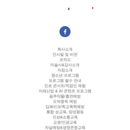
회사소개
인사말 및 비전
조직도
마술사&강사소개
지점소개
청소년 프로그램
프로그램 필수 안내
진로 콘서트/직업인 체험
미래산업 & AI 콘텐츠 프로그램
음주약물/흡연예방
도박중독 예방
딥페이크/학교폭력예방
통합 성교육, 양성평등
인성&소통교육
교권/인권교육
자살예방&생명존중교육