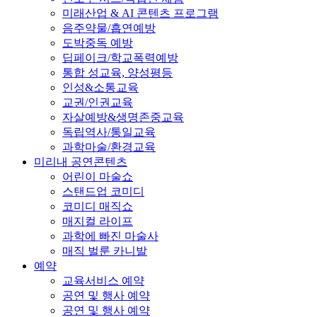
미래산업 & AI 콘텐츠 프로그램
음주약물/흡연예방
도박중독 예방
딥페이크/학교폭력예방
통합 성교육, 양성평등
인성&소통교육
교권/인권교육
자살예방&생명존중교육
독립역사/통일교육
과학마술/환경교육
미리내 공연콘텐츠
어린이 마술쇼
스탠드업 코미디
코미디 매직쇼
매지컬 라이프
과학에 빠진 마술사
매직 벌룬 카니발
예약
교육서비스 예약
공연 및 행사 예약
공연 및 행사 예약