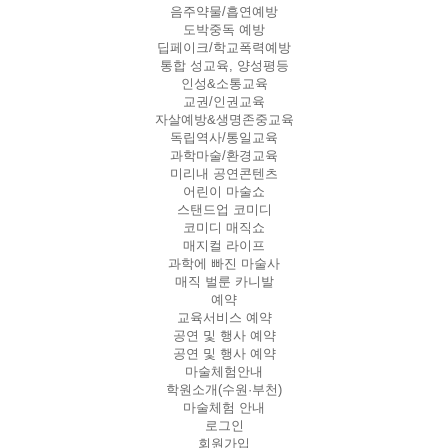
음주약물/흡연예방
도박중독 예방
딥페이크/학교폭력예방
통합 성교육, 양성평등
인성&소통교육
교권/인권교육
자살예방&생명존중교육
독립역사/통일교육
과학마술/환경교육
미리내 공연콘텐츠
어린이 마술쇼
스탠드업 코미디
코미디 매직쇼
매지컬 라이프
과학에 빠진 마술사
매직 벌룬 카니발
예약
교육서비스 예약
공연 및 행사 예약
공연 및 행사 예약
마술체험안내
학원소개(수원·부천)
마술체험 안내
로그인
회원가입